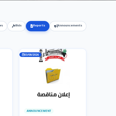
ws
Bids
Reports
Announcements
03/08/2026
ANNOUNCEMENT