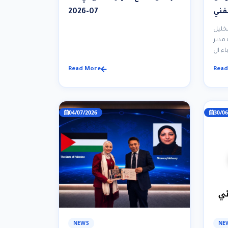
لفني
07-2026
مية
لخليل
ائية
مدير
Read More
Read
04/07/2026
30/06
NEWS
NE