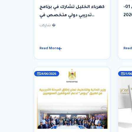
إعلان قطع التيار الكهربائي 01-
كهرباء الخليل تشارك في برنامج
تدريبي دولي متخصص في
جمهورية الصين الشعبية
شاركت �
Read More
Read
24/06/2026
21/06