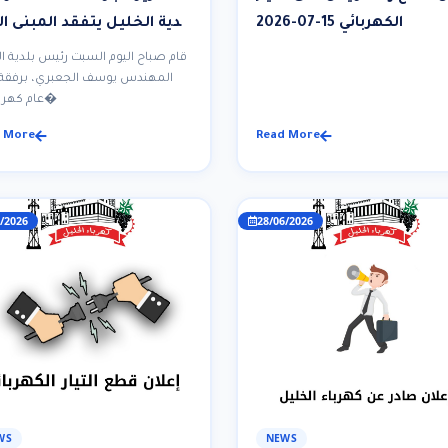
الكهربائي 15-07-2026
بلدية الخليل يتفقد المبنى ا
لكهرباء الخليل ويؤكد أه
قام صباح اليوم السبت رئيس بلدية ا
تطوير الخدمات الكهرب
المهندس يوسف الجعبري، برفقة 
عام كهرباء ال�
 More
Read More
/2026
28/06/2026
WS
NEWS