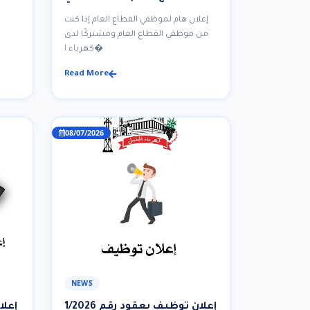
نموذج تحديث البيانات لمشتركي
إعلان هام لموظفي القطاع العام إذا كنت
عدادات الدفع المسبق
من موظفي القطاع العام ومشتركًا لدى
كهرباء ا�
Read More
08/07/2026
NEWS
إعلان توظيف بعقود رقم 1/2026
إعلا