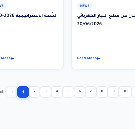
WS
NEWS
لان عن قطع التيار الكهربائي
الخُطة الاستراتيجية 2026-2030
20/06/2026
 More
Read More
‹
1
2
3
4
5
6
7
8
9
10
ults