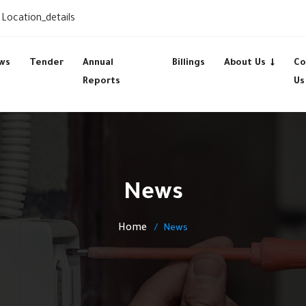
Location_details
ws
Tender
Annual
Billings
About Us
Co
Reports
Us
News
Home
News