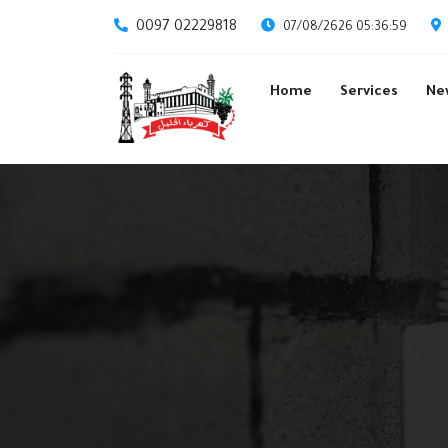
0097 02229818
07/08/2626 05:36:59
Home
Services
Ne