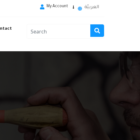
My Account
العربيّة
ntact