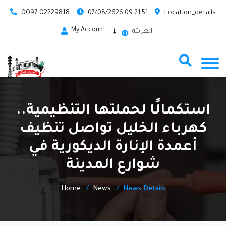
0097 02229818
Location_details
07/08/2626 09:21:51
My Account
العربيّة
استكمالًا لحملتها التنظيمية..
كهرباء الخليل تواصل تنظيف
أعمدة الإنارة الديكورية في
شوارع المدينة
Home
News
News Details