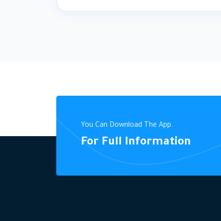
You Can Download The App.
For Full Information