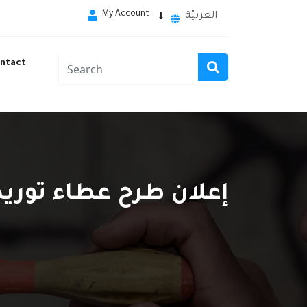
My Account
العربيّة
ntact