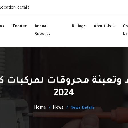
Location_details
ws
Tender
Annual
Billings
About Us
Co
Reports
Us
2024
Home
News
News Details