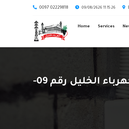
0097 02229818
09/08/2626 11:15:26
Home
Services
Ne
إعلان طرح عطاء توريد وتعبئة محروقات لمركبات كهرباء الخليل رقم 09-