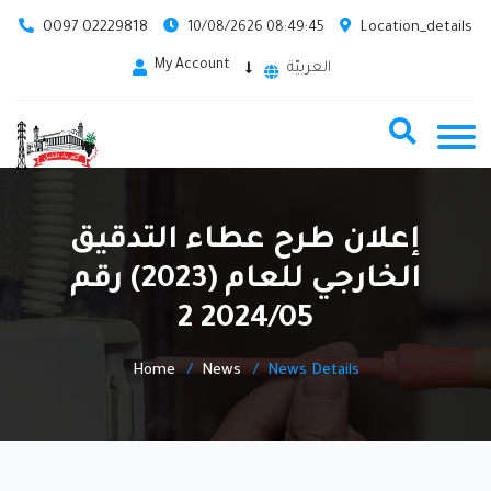
0097 02229818
Location_details
10/08/2626 08:49:45
My Account
العربيّة
إعلان طرح عطاء التدقيق
الخارجي للعام (2023) رقم
2024/05 2
Home
News
News Details