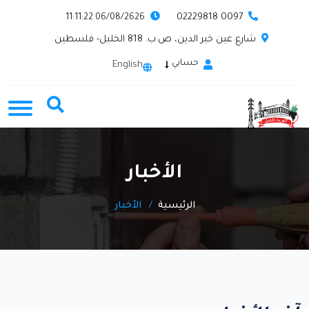
0097 02229818
06/08/2626 11:11:22
شارع عين خير الدين، ص.ب. 818 الخليل- فلسطين
حسابي
English
الأخبار
الرئيسية
الأخبار