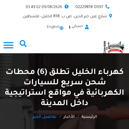
0097 02229818
09/08/2626 03:49:02
شارع عين خير الدين، ص.ب. 818 الخليل- فلسطين
حسابي
English
كهرباء الخليل تطلق (6) محطات
شحن سريع للسيارات
الكهربائية في مواقع استراتيجية
داخل المدينة
الرئيسية
الأخبار
تفاصيل الخبر