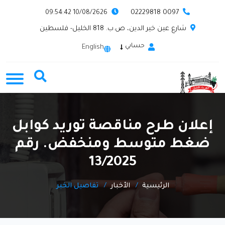
0097 02229818
10/08/2626 09:54:42
شارع عين خير الدين، ص.ب. 818 الخليل- فلسطين
حسابي
English
إعلان طرح مناقصة توريد كوابل
ضغط متوسط ومنخفض. رقم
13/2025
الرئيسية
الأخبار
تفاصيل الخبر