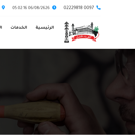
0097 02229818
06/08/2626 05:02:16
الرئيسية
الخدمات
ال