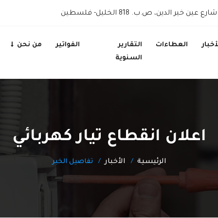
شارع عين خير الدين، ص.ب. 818 الخليل- فلسطين
أخبار
العطاءات
التقارير
الفواتير
من نحن
السنوية
اعلان انقطاع تيار كهربائي
الرئيسية
الأخبار
تفاصيل الخبر