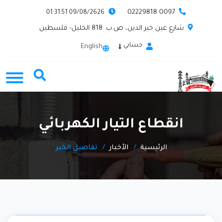
0097 02229818
09/08/2626 01:31:51
شارع عين خير الدين، ص.ب. 818 الخليل- فلسطين
حسابي
English
انقطاع التيار الكهربائي
الرئيسية
الأخبار
تفاصيل الخبر