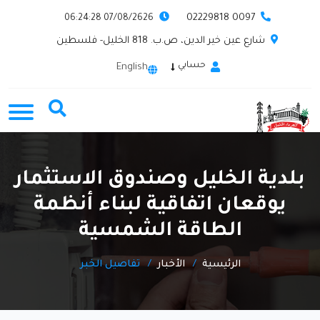
0097 02229818
07/08/2626 06:24:28
شارع عين خير الدين، ص.ب. 818 الخليل- فلسطين
حسابي
English
بلدية الخليل وصندوق الاستثمار
يوقعان اتفاقية لبناء أنظمة
الطاقة الشمسية
الرئيسية
الأخبار
تفاصيل الخبر