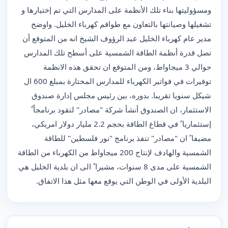
ومسؤوليتها بناء تلك الأنظمة على المدارس التي تم إختيارها و
تشغيلها وصيانتها بالتعاون مع طواقم كهرباء الخليل. واوضح
مدير عام كهرباء الخليل عبد الرؤوف الشيخ انه من المتوقع أن
تصل قدرة أنظمة الطاقة الشمسية على أسطح تلك المدارس
حوالي 3 ميجاواط، ومن المتوقع ان تحقق هذه الانظمة
توفيرات في فواتير الكهرباء للمدارس المختارة بمبلغ 600 ال
شيكل سنويا تقريبا. بدوره، بين رئيس مجلس إدارة صندوق
الاستثمار، ان الصندوق أنشأ شركة "مصادر" لتقود برنامجاً ً
إستثماريا ً في قطاع الطاقة بحجم 2.2 مليار دولار امريكي،
مضيفا ً ان "مصادر" تنفذ برنامج "نور فلسطين" للطاقة
الشمسية والهادف لإنتاج 200 ميجاواط من الكهرباء من الطاقة
الشمسية على مدى 8 سنوات، مشيرا ً الى ان بلدية الخليل هي
البلدية الأولى في الوطن التي يوقع معها مثل هذا الاتفاق.