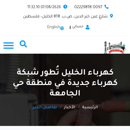
0097 02229818
07/08/2626 11:32:10
شارع عين خير الدين، ص.ب. 818 الخليل- فلسطين
حسابي
English
كهرباء الخليل تُطور شبكة
كهرباء جديدة في منطقة حي
الجامعة
الرئيسية
الأخبار
تفاصيل الخبر