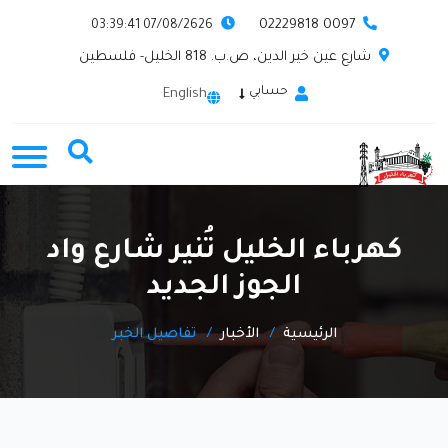
0097 02229818
07/08/2626 03:39:41
شارع عين خير الدين، ص.ب. 818 الخليل- فلسطين
حسابي
English
كهرباء الخليل تُنير شارع واد
الجوز الجديد
الرئيسية
الأخبار
تفاصيل الخبر